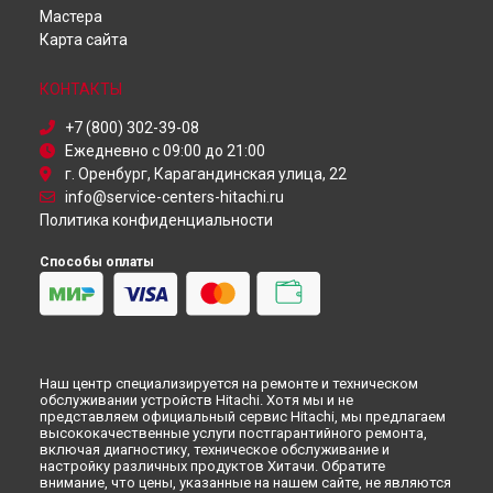
Ремонт кондиционера Hitachi в
Красноярске
Мастера
Ремонт кондиционера Hitachi в
Перми
Карта сайта
Ремонт кондиционера Hitachi в
Ульяновске
Ремонт кондиционера Hitachi в
Кирове
КОНТАКТЫ
Ремонт кондиционера Hitachi в
Оренбурге
+7 (800) 302-39-08
Ремонт кондиционера Hitachi в
Кемерово
Ежедневно с 09:00 до 21:00
Ремонт кондиционера Hitachi в
Новокузнецке
г. Оренбург, Карагандинская улица, 22
Ремонт кондиционера Hitachi в
Рязани
info@service-centers-hitachi.ru
Ремонт кондиционера Hitachi в
Астрахани
Политика конфиденциальности
Ремонт кондиционера Hitachi в
Набережных Челнах
Ремонт кондиционера Hitachi в
Липецке
Способы оплаты
Наш центр специализируется на ремонте и техническом
обслуживании устройств Hitachi. Хотя мы и не
представляем официальный сервис Hitachi, мы предлагаем
высококачественные услуги постгарантийного ремонта,
включая диагностику, техническое обслуживание и
настройку различных продуктов Хитачи. Обратите
внимание, что цены, указанные на нашем сайте, не являются