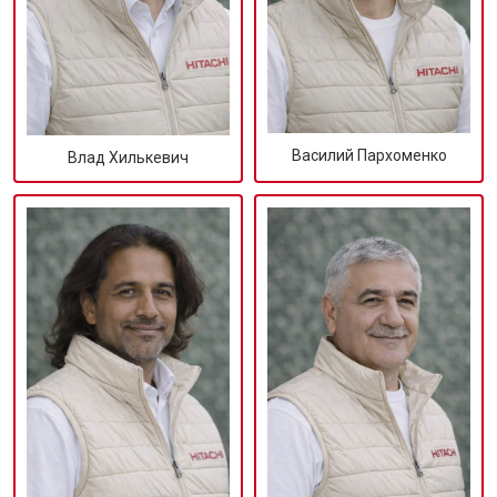
Василий Пархоменко
Влад Хилькевич